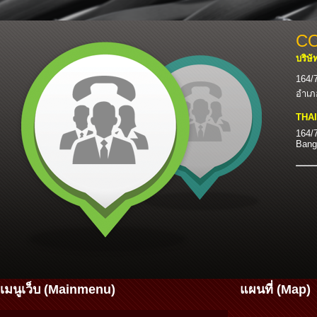
C
บริษ
164/
อำเภ
THA
164/
Bang
เมนูเว็บ (Mainmenu)
แผนที่ (Map)